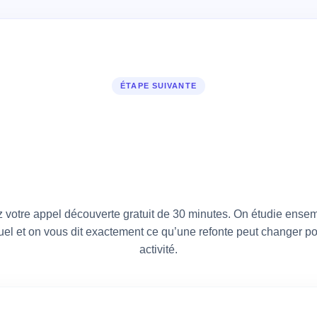
ÉTAPE SUIVANTE
erdez Pas De Te
 Votre Créneau Ma
 votre appel découverte gratuit de 30 minutes. On étudie ensem
tuel et on vous dit exactement ce qu’une refonte peut changer po
activité.