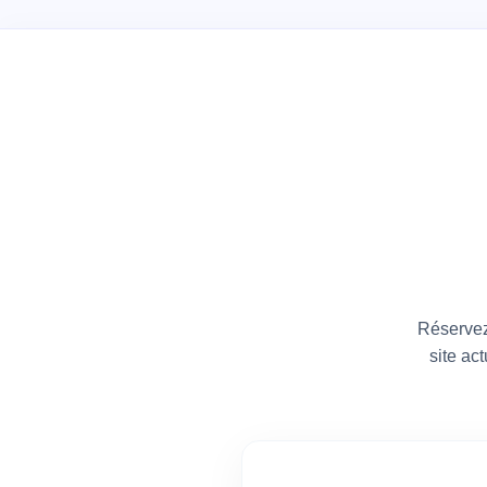
Ne P
Bloquez
Réservez
site ac