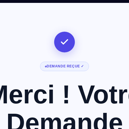
DEMANDE REÇUE ✓
erci ! Vot
Demande