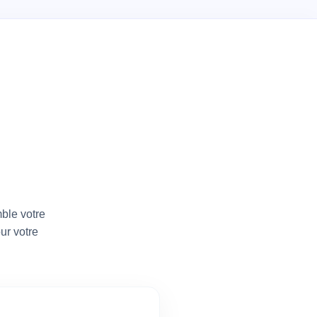
mps —
intenant
ble votre
ur votre